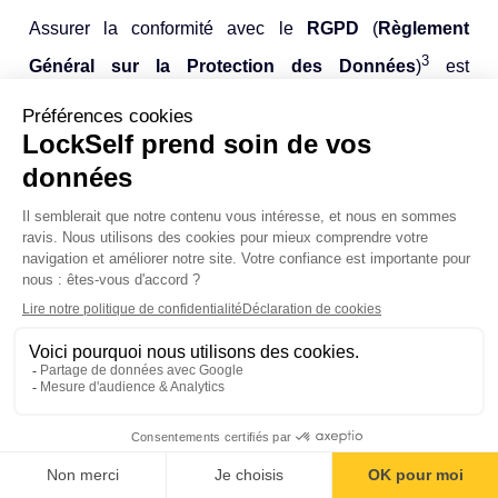
Assurer la conformité avec le
RGPD
(
Règlement
3
Général sur la Protection des Données
)
est
obligatoire pour toute organisation qui échange des
données personnelles par mail. Pour répondre aux
exigences de cette réglementation, plusieurs solutions
peuvent être mises en place.
Les
solutions de traçabilité
conservent un historique
détaillé des fichiers envoyés et reçus par mail, ce qui
facilite la démonstration de la conformité en cas de
contrôle. Cette traçabilité comprend souvent la date et
l'heure des envois, les destinataires, ainsi que les
Sommaire
informations sur l'accès et les modifications, pour une