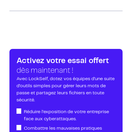
Oui. LockSelf permet un
partage sécurisé en
mode "aveugle"
: les agents peuvent utiliser les
accès sans
jamais voir les mots de passe
. Cela
réduit drastiquement le risque de fuites ou d’erreurs
dans la
gestion des identifiants.
Activez votre essai offert
dès maintenant !
Avec LockSelf, dotez vos équipes d’une suite
d’outils simples pour gérer leurs mots de
passe et partagez leurs fichiers en toute
sécurité.
Réduire l’exposition de votre entreprise
face aux cyberattaques.
Combattre les mauvaises pratiques