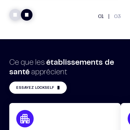
01
|
03
Ce que les
établissements de
santé
apprécient
ESSAYEZ LOCKSELF