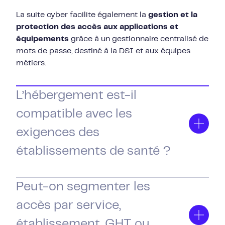
La suite cyber facilite également la
gestion et la
protection des accès aux applications et
équipements
grâce à un gestionnaire centralisé de
mots de passe, destiné à la DSI et aux équipes
métiers.
L’hébergement est-il
compatible avec les
exigences des
établissements de santé ?
Oui, LockSelf propose un hébergement souverain
en France : cloud souverain OutScale,
Peut-on segmenter les
certifié HDS
et SECNUMCLOUD
mais également On-
accès par service,
Premises afin de permettre aux établissements de
santé d’héberger la solution sur leurs propres
établissement, GHT ou