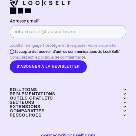
Adresse email
*
LockSelf s'engage à protéger et à respecter votre vie privée.
*
J'accepte de recevoir d'autres communications de LockSelf.
Consultez notre
politique de confidentialité
.
S'ABONNER À LA NEWSLETTER
SOLUTIONS
RÈGLEMENTATIONS
OUTILS GRATUITS
LockPass
SECTEURS
DORA
LockTransfer
EXTENSIONS
Générateur de mots de passe
NIS2
LockFiles
COMPARATIFS
Industrie
Calculateur de ROI
RESSOURCES
Chrome
Dashboard
Grands groupes
LockPass vs KeePass
Brave
Banque et assurance
Hébergement
LockPass vs LastPass
Edge
ESN
Certification CSPN ANSSI
LockPass vs Bitwarden
Firefox
Expert-comptable
contact@lockself.com