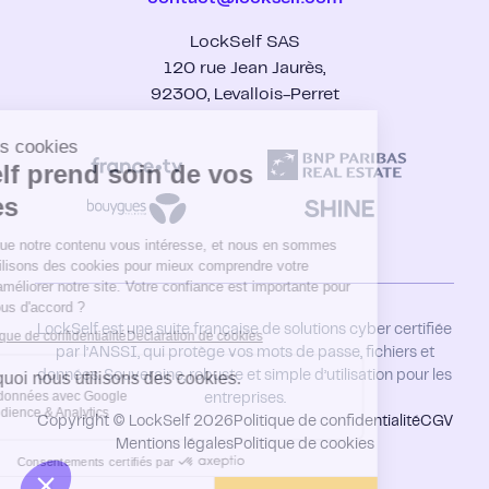
Guide : gestionnaire de mot de passe
LockPass vs Keeper
Secteur public
Livres blancs
LockPass vs 1Password
Santé
LockSelf SAS
Blog
LockTransfer vs Wetransfer
Start-up
Support
120 rue Jean Jaurès,
Contact
92300, Levallois-Perret
Se connecter
Nous rejoindre
LockSelf est une suite française de solutions cyber certifiée
par l’ANSSI, qui protège vos mots de passe, fichiers et
données. Souveraine, robuste et simple d’utilisation pour les
entreprises.
Copyright © LockSelf 2026
Politique de confidentialité
CGV
Mentions légales
Politique de cookies