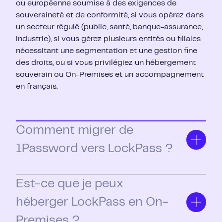
ou européenne soumise à des exigences de
souveraineté et de conformité, si vous opérez dans
un secteur régulé (public, santé, banque-assurance,
industrie), si vous gérez plusieurs entités ou filiales
nécessitant une segmentation et une gestion fine
des droits, ou si vous privilégiez un hébergement
souverain ou On-Premises et un accompagnement
en français.
Comment migrer de
1Password vers LockPass ?
Avec nos templates d'import, migrez facilement
vos bases 1Password vers LockPass en quelques
Est-ce que je peux
clics.
héberger LockPass en On-
Nous proposons une large gamme de modèles
Premises ?