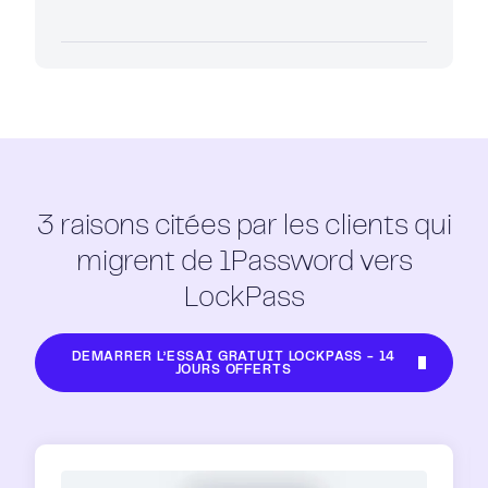
Offre Starter (Petites équipes)
Offre premium/business
À partir de 7.99$/mois/utilisateurs
19,95 $ pour 10 utilisateurs max
3 raisons citées par les clients qui
migrent de 1Password vers
LockPass
DÉMARRER L’ESSAI GRATUIT LOCKPASS - 14
JOURS OFFERTS