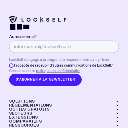
Adresse email
*
LockSelf s'engage à protéger et à respecter votre vie privée.
*
J'accepte de recevoir d'autres communications de LockSelf.
Consultez notre
politique de confidentialité
.
S'ABONNER À LA NEWSLETTER
SOLUTIONS
RÈGLEMENTATIONS
OUTILS GRATUITS
LockPass
SECTEURS
DORA
LockTransfer
EXTENSIONS
Générateur de mots de passe
NIS2
LockFiles
COMPARATIFS
Industrie
Calculateur de ROI
RESSOURCES
Chrome
Dashboard