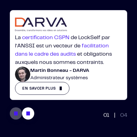
principe du moindre privilège
La
certification CSPN
de LockSelf par
l’ANSSI est un vecteur de
facilitation
dans le cadre des audits
et obligations
auxquels nous sommes contraints.
Martin Bonneau - DARVA
Administrateur systèmes
EN SAVOIR PLUS
01
|
04