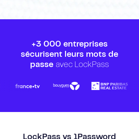
+3 000 entreprises
sécurisent leurs mots de
passe
avec LockPass
LockPass vs 1Password