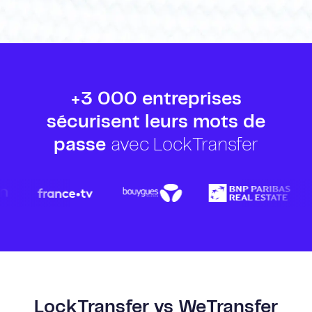
+3 000 entreprises
sécurisent leurs mots de
passe
avec LockTransfer
LockTransfer vs WeTransfer