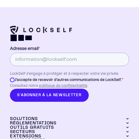
Adresse email
*
LockSelf s'engage à protéger et à respecter votre vie privée.
*
J'accepte de recevoir d'autres communications de LockSelf.
Consultez notre
politique de confidentialité
.
S'ABONNER À LA NEWSLETTER
SOLUTIONS
RÈGLEMENTATIONS
OUTILS GRATUITS
LockPass
SECTEURS
DORA
LockTransfer
EXTENSIONS
Générateur de mots de passe
NIS2