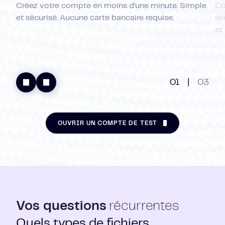
Créez votre compte en moins d’une minute. Simple
Co
et sécurisé. Aucune carte bancaire requise.
sé
et 
01
|
03
OUVRIR UN COMPTE DE TEST
Vos questions
récurrentes
Quels types de fichiers