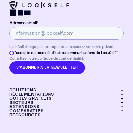
Adresse email
*
LockSelf s'engage à protéger et à respecter votre vie privée.
*
J'accepte de recevoir d'autres communications de LockSelf.
Consultez notre
politique de confidentialité
.
S'ABONNER À LA NEWSLETTER
SOLUTIONS
RÈGLEMENTATIONS
OUTILS GRATUITS
LockPass
SECTEURS
DORA
LockTransfer
EXTENSIONS
Générateur de mots de passe
NIS2
LockFiles
COMPARATIFS
Industrie
Calculateur de ROI
RESSOURCES
Chrome
Dashboard
Grands groupes
LockPass vs KeePass
Brave
Banque et assurance
Hébergement
LockPass vs LastPass
Edge
ESN
Certification CSPN ANSSI
LockPass vs Bitwarden