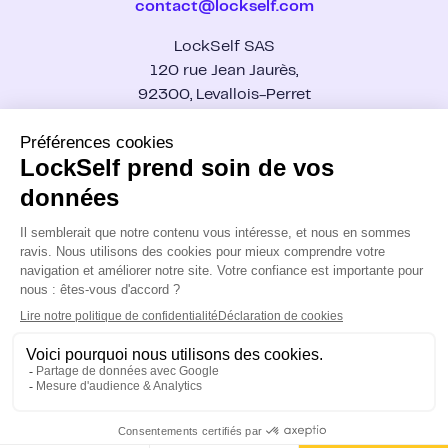
Firefox
Expert-comptable
contact@lockself.com
Guide : gestionnaire de mot de passe
LockPass vs Keeper
Secteur public
Livres blancs
LockPass vs 1Password
Santé
LockSelf SAS
Blog
LockTransfer vs Wetransfer
Start-up
Support
120 rue Jean Jaurès,
Contact
92300, Levallois-Perret
Se connecter
Nous rejoindre
LockSelf est une suite française de solutions cyber certifiée
par l’ANSSI, qui protège vos mots de passe, fichiers et
données. Souveraine, robuste et simple d’utilisation pour les
entreprises.
Copyright © LockSelf 2026
Politique de confidentialité
CGV
Mentions légales
Politique de cookies