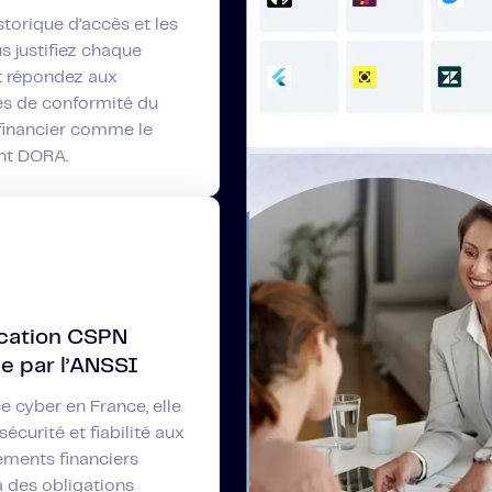
storique d’accès et les
us justifiez chaque
t répondez aux
s de conformité du
financier comme le
nt DORA.
ication CSPN
ée par l’ANSSI
e cyber en France, elle
sécurité et fiabilité aux
ements financiers
 des obligations