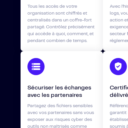
Tous les accès de votre
Avec l’hi
organisation sont chiffrés et
logs, vo
centralisés dans un coffre-fort
action e
partagé. Contrôlez précisément
exigence
qui accède à quoi, comment, et
secteur 
pendant combien de temps.
règleme
Sécuriser les échanges
Certif
avec les partenaires
délivr
Partagez des fichiers sensibles
Référenc
avec vos partenaires sans vous
garantit 
exposer aux risques cyber des
établiss
outils non maîtrisés comme
soumis à