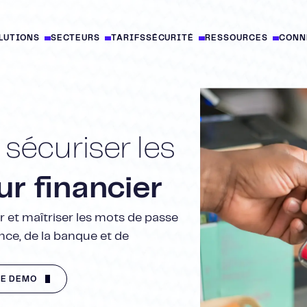
LUTIONS
SECTEURS
TARIFS
SÉCURITÉ
RESSOURCES
CONN
 sécuriser les
r financier
er et maîtriser les mots de passe
ance, de la banque et de
E DÉMO