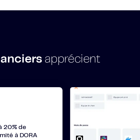
nanciers
apprécient
à 20% de
rmité à DORA