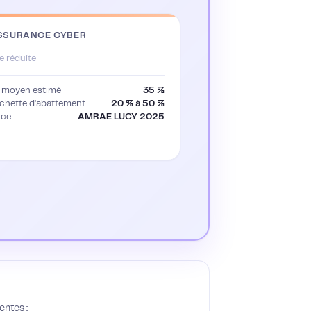
SSURANCE CYBER
e réduite
 moyen estimé
35 %
chette d’abattement
20 % à 50 %
rce
AMRAE LUCY 2025
entes :