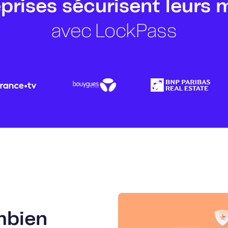
prises sécurisent leurs 
avec LockPass
mbien