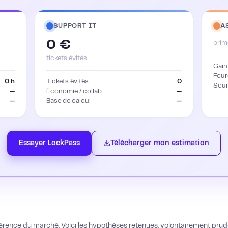
SUPPORT IT
A
0 €
prim
tickets évités
Gain
Four
0 h
Tickets évités
0
Sou
—
Économie / collab
—
—
Base de calcul
—
Essayer LockPass
Télécharger mon estimation
férence du marché. Voici les hypothèses retenues, volontairement prud