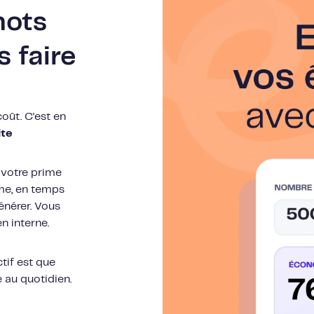
mots
s faire
oût. C'est en
ite
, votre prime
ime, en temps
énérer. Vous
n interne.
ctif est que
 au quotidien.