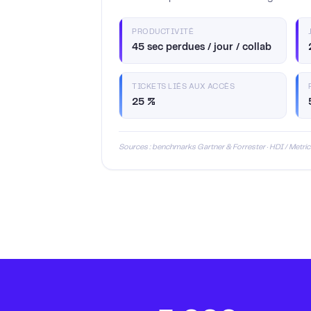
PRODUCTIVITÉ
45 sec perdues / jour / collab
TICKETS LIÉS AUX ACCÈS
25 %
Sources : benchmarks Gartner & Forrester · HDI / Metr