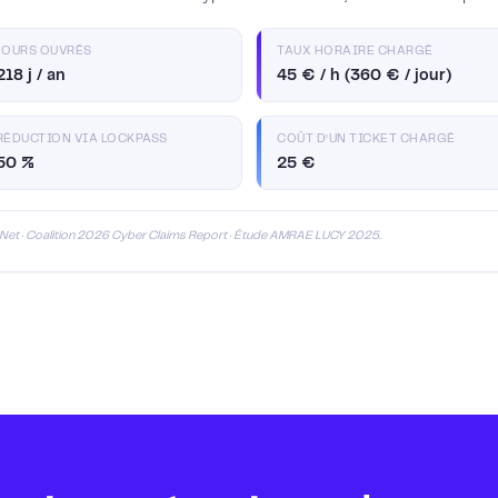
JOURS OUVRÉS
TAUX HORAIRE CHARGÉ
218 j / an
45 € / h (360 € / jour)
RÉDUCTION VIA LOCKPASS
COÛT D’UN TICKET CHARGÉ
50 %
25 €
icNet · Coalition 2026 Cyber Claims Report · Étude AMRAE LUCY 2025.