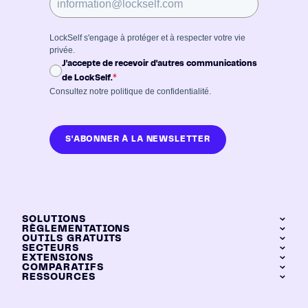
LockSelf s'engage à protéger et à respecter votre vie
privée.
J'accepte de recevoir d'autres communications
*
de LockSelf.
Consultez notre
politique de confidentialité
.
S'ABONNER À LA NEWSLETTER
SOLUTIONS
RÈGLEMENTATIONS
OUTILS GRATUITS
LockPass
SECTEURS
DORA
LockTransfer
EXTENSIONS
Générateur de mots de passe
NIS2
COMPARATIFS
Industrie
LockFiles
Calculateur de ROI
RESSOURCES
Chrome
Grands groupes
LockPass vs KeePass
Dashboard
Brave
Hébergement
Banque et assurance
LockPass vs LastPass