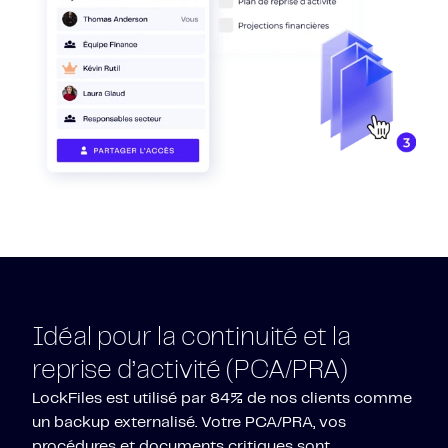
Idéal pour la continuité et la
reprise d’activité (PCA/PRA)
LockFiles est utilisé par 84% de nos clients comme
un backup externalisé.
Votre PCA/PRA, vos
procédures et documents critiques sont