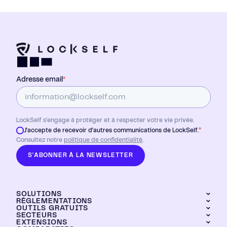
Adresse email
*
LockSelf s'engage à protéger et à respecter votre vie privée.
*
J'accepte de recevoir d'autres communications de LockSelf.
Consultez notre
politique de confidentialité
.
S'ABONNER À LA NEWSLETTER
SOLUTIONS
RÈGLEMENTATIONS
OUTILS GRATUITS
LockPass
SECTEURS
DORA
LockTransfer
EXTENSIONS
Générateur de mots de passe
NIS2