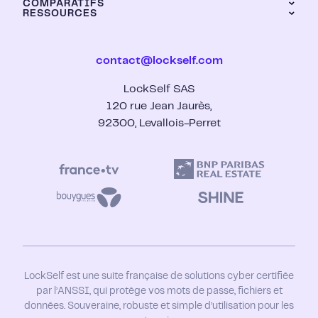
LockFiles
COMPARATIFS
Industrie
Calculateur de ROI
RESSOURCES
Chrome
Dashboard
Grands groupes
LockPass vs KeePass
Brave
Banque et assurance
Hébergement
LockPass vs LastPass
Edge
ESN
Certification CSPN ANSSI
LockPass vs Bitwarden
Firefox
Expert-comptable
contact@lockself.com
Guide : gestionnaire de mot de passe
LockPass vs Keeper
Secteur public
Livres blancs
LockPass vs 1Password
Santé
LockSelf SAS
Blog
LockTransfer vs Wetransfer
Start-up
Support
120 rue Jean Jaurès,
Contact
92300, Levallois-Perret
Se connecter
Nous rejoindre
LockSelf est une suite française de solutions cyber certifiée
par l’ANSSI, qui protège vos mots de passe, fichiers et
données. Souveraine, robuste et simple d’utilisation pour les