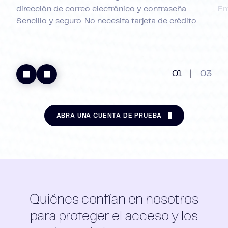
dirección de correo electrónico y contraseña.
Em
Sencillo y seguro. No necesita tarjeta de crédito.
01
|
03
ABRA UNA CUENTA DE PRUEBA
Quiénes confían en nosotros
para proteger el acceso y los