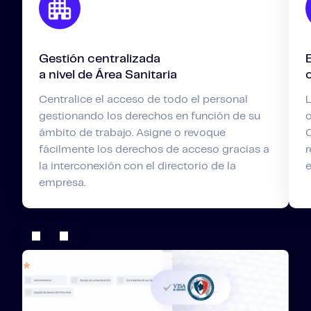
Gestión centralizada
a nivel de Área Sanitaria
Centralice el acceso de todo el personal
L
gestionando los derechos en función de su
ámbito de trabajo. Asigne o revoque
fácilmente los derechos de acceso gracias a
r
la interconexión con el directorio de la
e
empresa.