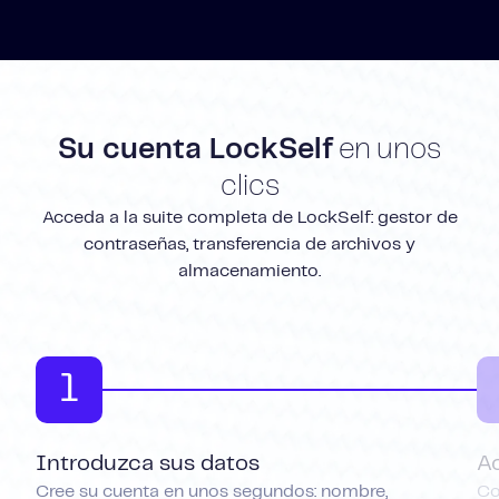
Su cuenta LockSelf
en unos
clics
Acceda a la suite completa de LockSelf: gestor de
contraseñas, transferencia de archivos y
almacenamiento.
1
Introduzca sus datos
A
Cree su cuenta en unos segundos: nombre,
Co