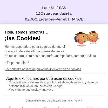
Administraciones públicas
Contáctanos
Sanitario y centros hospitalarios
LockSelf SAS
Conexión
Start-up
120 rue Jean Jaurès,
92300, Levallois-Perret, FRANCE
LockSelf es un conjunto de soluciones de ciberseguridad
europeas, certificadas por la ANSSI (equivalente a la ENS),
que protege sus contraseñas, sus archivos y sus datos.
Soberana, robusta y fácil de usar para las empresas.
Copyright © LockSelf 2026
Politique de privacidad
CGV
Menciones legales