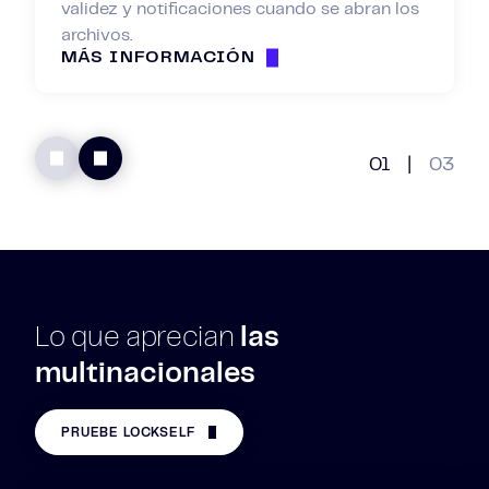
validez y notificaciones cuando se abran los
archivos.
MÁS INFORMACIÓN
01
|
03
Lo que aprecian
las
multinacionales
PRUEBE LOCKSELF