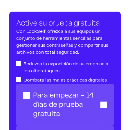
Le permite
establecer políticas avanzadas de
contraseñas
y gestionar fácilmente las cuentas de
usuarios, incluidos los proveedores de servicios.
Active su prueba gratuita
Con LockSelf, ofrezca a sus equipos un
Estas características garantizan un
alto nivel de
conjunto de herramientas sencillas para
seguridad
y facilitan el
cumplimiento
de las
gestionar sus contraseñas y compartir sus
normas vigentes (
RGPD, NIS2, DORA, ISO27001
,
archivos con total seguridad.
etc.).
Reduzca la exposición de su empresa a
los ciberataques.
Combata las malas prácticas digitales.
Para empezar - 14
días de prueba
gratuita