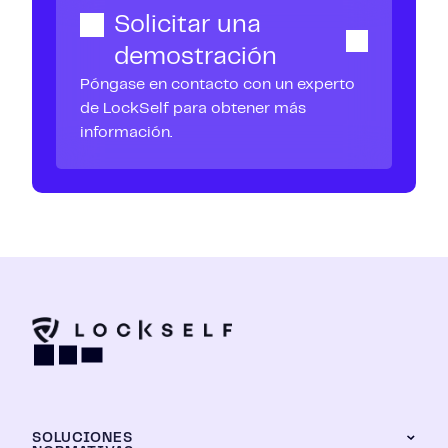
Solicitar una
demostración
Póngase en contacto con un experto
de LockSelf para obtener más
información.
SOLUCIONES