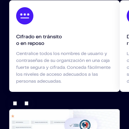
Cifrado en tránsito
o en reposo
Centralice todos los nombres de usuario y
L
contraseñas de su organización en una caja
c
fuerte segura y cifrada. Conceda fácilmente
c
los niveles de acceso adecuados a las
s
personas adecuadas.
d