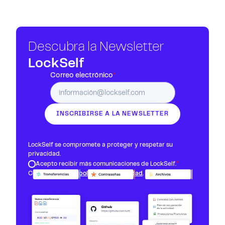
Descubra la Newsletter
LockSelf
Correo electrónico
*
INSCRIBIRSE A LA NEWSLETTER
LockSelf se compromete a proteger y respetar su
privacidad.
*
Acepto recibir más comunicaciones de LockSelf.
Consulte nuestra
política de privacidad
.