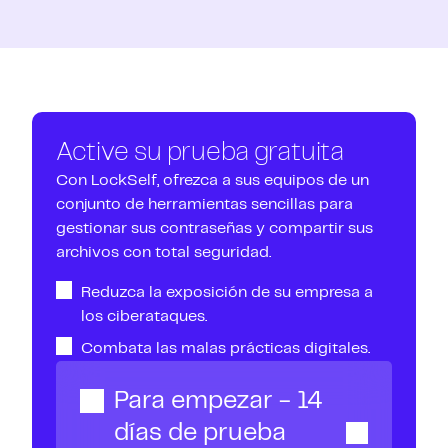
colaboración, así que no dude en ponerse en
Epitech, somos totalmente independientes, con la
contacto con nuestros equipos, que estarán
ambición de ofrecer soluciones de seguridad
encantados de asesorarle sobre cómo adaptar su
accesibles a todo el mundo, desde los
caja fuerte digital LockSelf a sus retos estratégicos.
departamentos informáticos hasta los equipos
empresariales. Nuestra especialidad es la gestión
de accesos y el intercambio y almacenamiento de
Active su prueba gratuita
archivos.
Con LockSelf, ofrezca a sus equipos de un
conjunto de herramientas sencillas para
gestionar sus contraseñas y compartir sus
archivos con total seguridad.
Reduzca la exposición de su empresa a
los ciberataques.
Combata las malas prácticas digitales.
Para empezar - 14
días de prueba