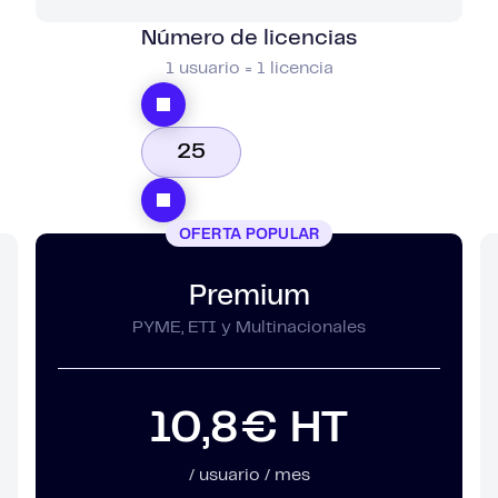
Número de licencias
LockPass
1 usuario = 1 licencia
Contraseñas
LockTransfer
Transferencias de archivos
LockFiles
Almacenamiento de archivos
OFERTA POPULAR
Premium
PYME, ETI y Multinacionales
10,8€
HT
/ usuario / mes