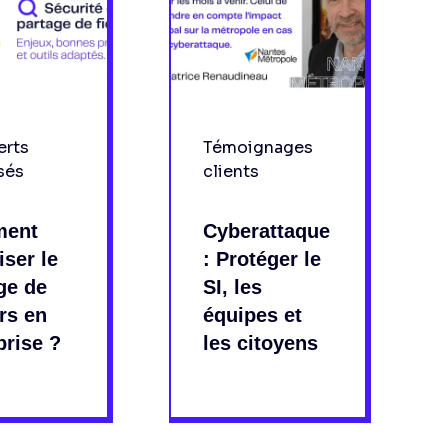
erts
Témoignages
sés
clients
ent
Cyberattaque
iser le
: Protéger le
ge de
SI, les
ers en
équipes et
prise ?
les citoyens