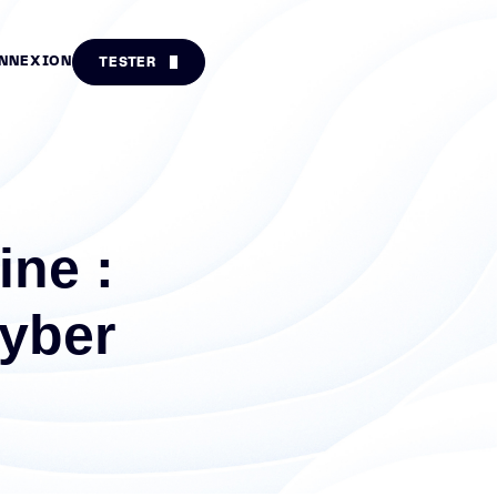
NNEXION
TESTER
ine :
cyber