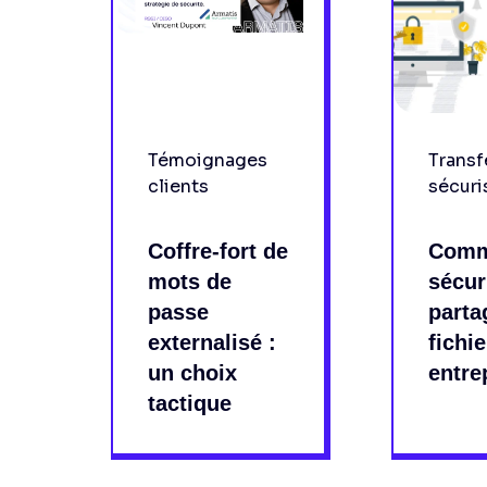
Témoignages
Transf
clients
sécuri
Coffre-fort de
Comm
mots de
sécur
passe
parta
externalisé :
fichi
un choix
entre
tactique