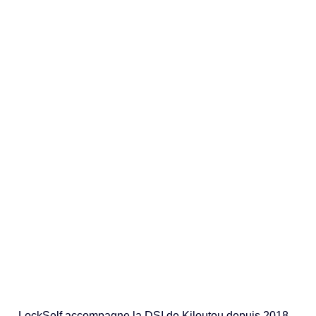
LockSelf accompagne la DSI de Kiloutou depuis 2018