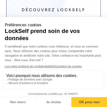
DÉCOUVREZ LOCKSELF
La solution cyber adaptée à vos
équipes métiers
Certifiée par l'ANSSI.
Accédez à l'ensemble des fonctionnalités de la
suite LockSelf pendant 14 jours, gratuitement.
Découvrir
Sommaire