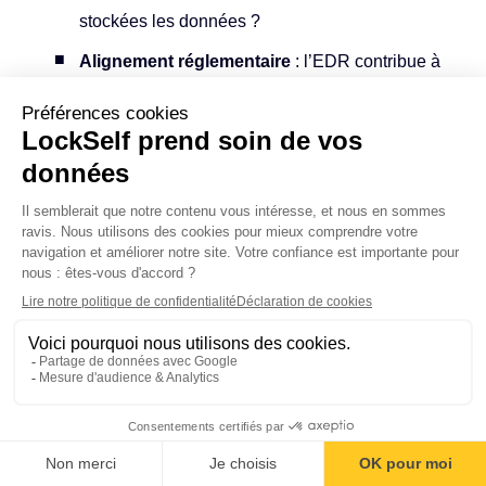
stockées les données ?
Alignement réglementaire
: l’EDR contribue à
vos obligations NIS2/DORA en matière de
détection et de réponse aux incidents.
Pour défendre votre choix en interne
Votre direction ne validera pas un acronyme.
Présentez-le ainsi : «
Voici notre exposition, voici les
options, voici ce que chacune implique en budget et en
charge d'équipe, voici ma recommandation.
» Appuyez-
vous sur le coût total de possession (licence +
exploitation + formation) et sur l'argument
réglementaire : pouvoir prouver qui détecte, en combien
Sommaire
de temps et avec quelle traçabilité transforme une