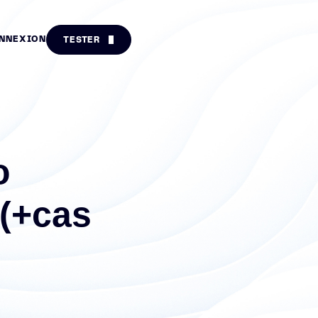
NNEXION
TESTER
o
(+cas