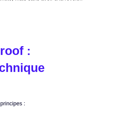
oof :
echnique
principes :