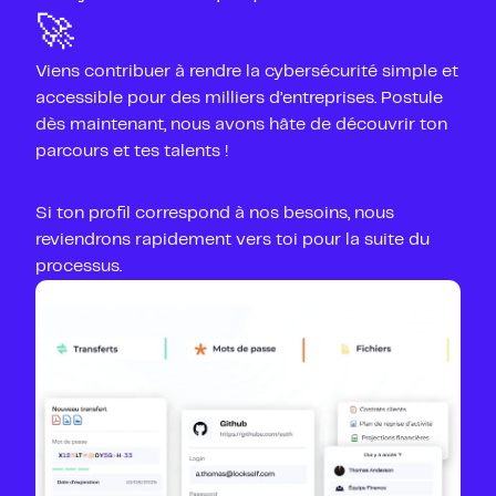
🚀
Viens contribuer à rendre la cybersécurité simple et
accessible pour des milliers d’entreprises. Postule
dès maintenant, nous avons hâte de découvrir ton
parcours et tes talents !
Si ton profil correspond à nos besoins, nous
reviendrons rapidement vers toi pour la suite du
processus.