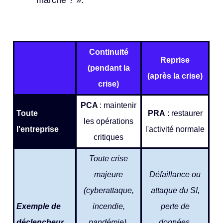
Continuité
Reprise
(pendant la
(après la crise)
crise)
PCA
: maintenir
Toute
PRA
: restaurer
les opérations
l'entreprise
l'activité normale
critiques
Toute crise
majeure
Défaillance ou
(cyberattaque,
attaque du SI,
Exemple de
incendie,
perte de
déclencheur
pandémie),
données,