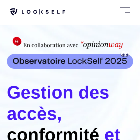
SKIP
TO
CONTENT
Toggl
Menu
Gestion
des
accès,
conformité
et