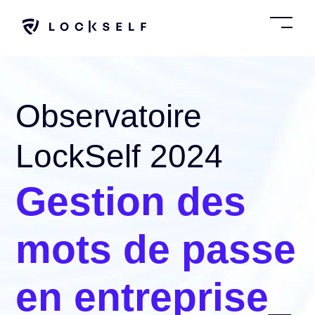
SKIP
TO
CONTENT
Toggl
Menu
Observatoire
LockSelf 2024
Gestion des
mots de passe
en entreprise
_