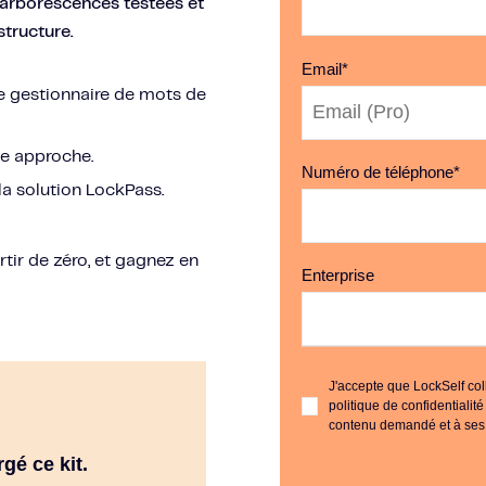
s arborescences testées et
structure.
Email
*
re gestionnaire de mots de
ue approche.
Numéro de téléphone
*
 la solution LockPass.
tir de zéro, et gagnez en
Enterprise
J'accepte que LockSelf co
politique de confidentialit
contenu demandé et à ses 
gé ce kit.