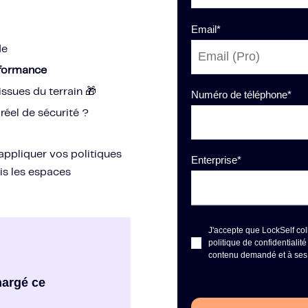
Email
*
de
erformance
ssues du terrain 🎁
Numéro de téléphone
*
 réel de sécurité ?
appliquer vos politiques
Enterprise
*
ois les espaces
J'accepte que LockSelf co
politique de confidentialit
contenu demandé et à ses 
hargé ce