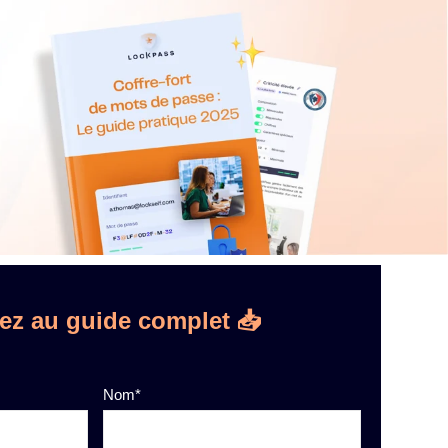
ez au guide complet 📥
Nom
*