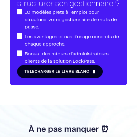
structurer son gestionnaire ?
10 modèles prêts à l’emploi pour
structurer votre gestionnaire de mots de
passe.
Les avantages et cas d’usage concrets de
chaque approche.
Bonus : des retours d’administrateurs,
clients de la solution LockPass.
TÉLÉCHARGER LE LIVRE BLANC
À ne pas manquer ⏰