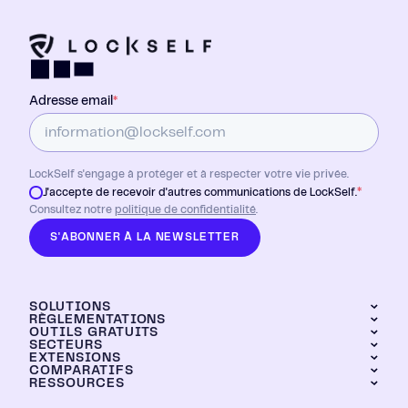
Adresse email
*
LockSelf s'engage à protéger et à respecter votre vie privée.
*
J'accepte de recevoir d'autres communications de LockSelf.
Consultez notre
politique de confidentialité
.
S'ABONNER À LA NEWSLETTER
SOLUTIONS
RÈGLEMENTATIONS
OUTILS GRATUITS
LockPass
SECTEURS
DORA
LockTransfer
EXTENSIONS
Générateur de mots de passe
NIS2
LockFiles
COMPARATIFS
Industrie
Calculateur de ROI
RESSOURCES
Chrome
Dashboard
Grands groupes
LockPass vs KeePass
Brave